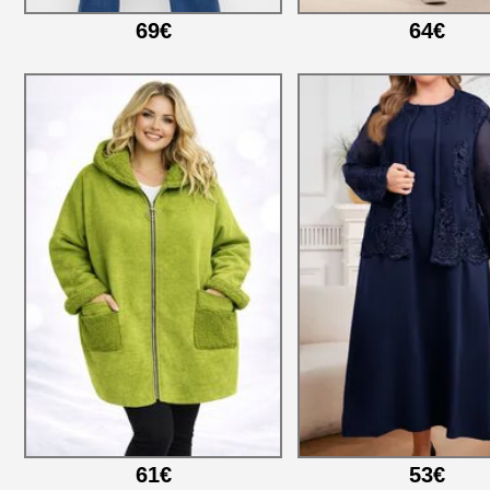
69€
64€
61€
53€