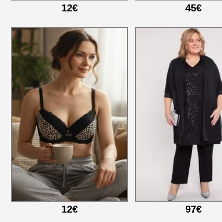
12€
45€
12€
97€