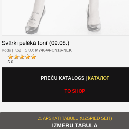
Svārki pelēkā tonī (09.08.)
Kods | Код | SKU:
M74644-CN16-NLK
5.0
PREČU KATALOGS
|
КАТАЛОГ
TO SHOP
⚠️ APSKATI TABULU (UZSPIED ŠEIT)
IZMĒRU TABULA