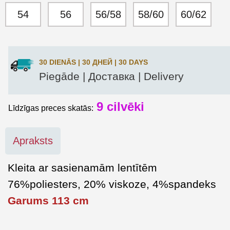
54
56
56/58
58/60
60/62
30 DIENĀS | 30 ДНЕЙ | 30 DAYS
Piegāde | Доставка | Delivery
9
cilvēki
Līdzīgas preces skatās:
Apraksts
Kleita ar sasienamām lentītēm
76%poliesters, 20% viskoze, 4%spandeks
Garums 113 cm