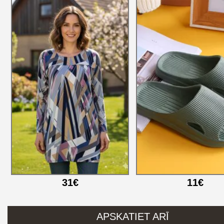
31€
11€
APSKATIET ARĪ