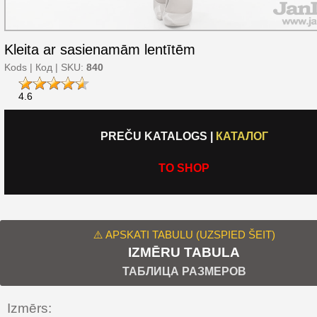
Kleita ar sasienamām lentītēm
Kods | Код | SKU:
840
4.6
PREČU KATALOGS
|
КАТАЛОГ
TO SHOP
⚠️ APSKATI TABULU (UZSPIED ŠEIT)
IZMĒRU TABULA
ТАБЛИЦА РАЗМЕРОВ
Izmērs: