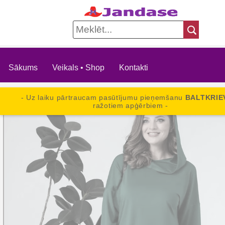
Sākums
Veikals • Shop
Kontakti
- Uz laiku pārtraucam pasūtījumu pieņemšanu
BALTKRIE
ražotiem apģērbiem -