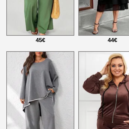
45€
44€