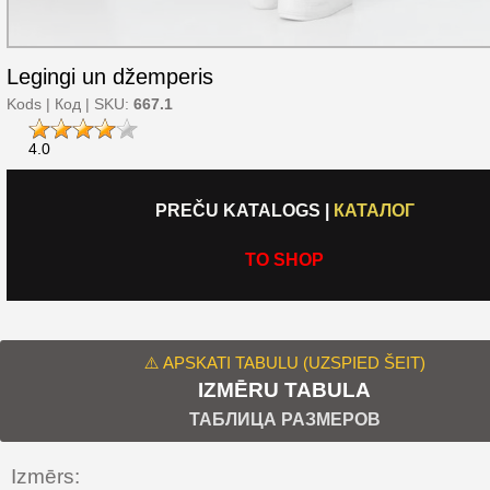
Legingi un džemperis
Kods | Код | SKU:
667.1
4.0
PREČU KATALOGS
|
КАТАЛОГ
TO SHOP
⚠️ APSKATI TABULU (UZSPIED ŠEIT)
IZMĒRU TABULA
ТАБЛИЦА РАЗМЕРОВ
Izmērs: