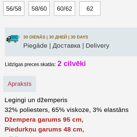
56/58
58/60
60/62
62
30 DIENĀS | 30 ДНЕЙ | 30 DAYS
Piegāde | Доставка | Delivery
2 cilvēki
Līdzīgas preces skatās:
Apraksts
Legingi un džemperis
32% poliesters, 65% viskoze, 3% elastāns
Džempera garums 95 cm,
Piedurkņu garums 48 cm,