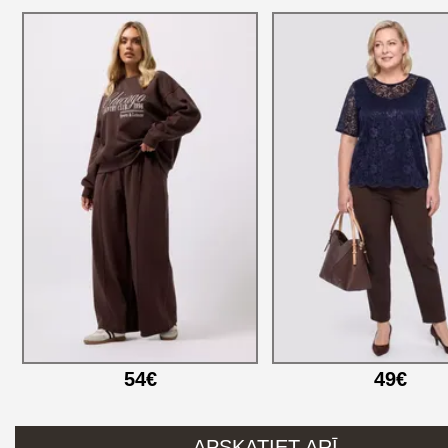
54€
49€
APSKATIET ARĪ