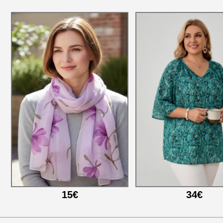
15€
34€