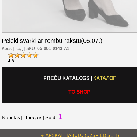
Pelēki svārki ar rombu rakstu(05.07.)
Kods | Код | SKU:
05-001-0143-A1
4.8
PREČU KATALOGS
|
КАТАЛОГ
TO SHOP
1
Nopirkts | Продаж | Sold:
⚠️ APSKATI TABULU (UZSPIED ŠEIT)