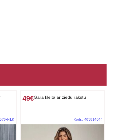
49€
r
Garā kleita ar ziedu rakstu
576-NLK
Kods:
403814644