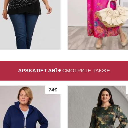
APSKATIET ARĪ
СМОТРИТЕ ТАКЖЕ
74€