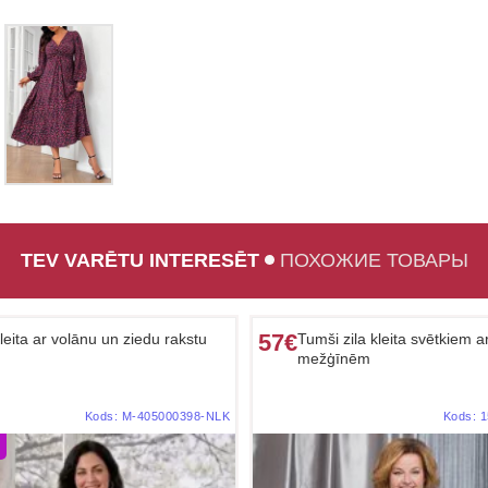
TEV VARĒTU INTERESĒT
ПОХОЖИЕ ТОВАРЫ
57€
leita ar volānu un ziedu rakstu
Tumši zila kleita svētkiem a
mežģīnēm
Kods:
M-405000398-NLK
Kods:
1