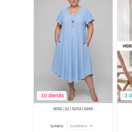
VID
10 dienās
3 d
60/62 | 62 | 62/64 | 64/66
Izmērs: