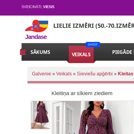
SVEICINĀTI
,
VIESIS
LIELIE IZMĒRI (50.-70.IZMĒ
Jandase
SĀKUMS
PIEGĀDE
VEIKALS
Galvenie
»
Veikals
»
Sieviešu apģērbi
»
Kleitas
Kleitiņa ar sīkiem ziediem