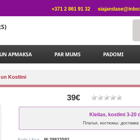
+371 2 861 91 32
siajandase@inbox
RS)
 UN APMAKSA
PAR MUMS
PADOMI
 un Kostīmi
39€
Kleitas, kostīmi 3-20 
Платья, костюмы: доставка
Kods | Код:
M-39823592