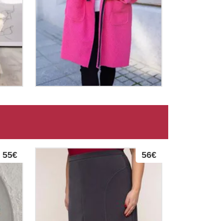
55€
56€