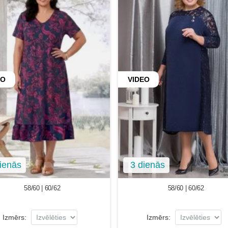
EO
VIDEO
ienās
3 dienās
58/60 | 60/62
58/60 | 60/62
Izmērs:
Izmērs: