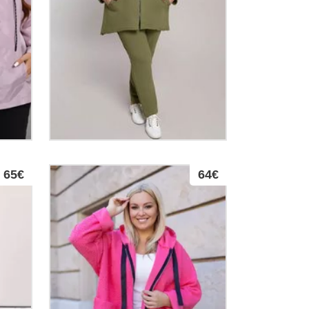
65€
64€