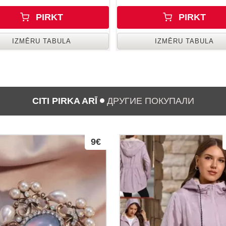
PIRKT
PIRKT
IZMĒRU TABULA
IZMĒRU TABULA
CITI PIRKA ARĪ
ДРУГИЕ ПОКУПАЛИ
9€