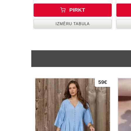
PIRKT
IZMĒRU TABULA
59€