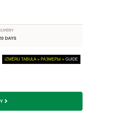
ELIVERY
 20 DAYS
IZMĒRU TABULA » РАЗМЕРЫ »
GUIDE
Y