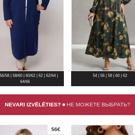
 56/58 | 58/60 | 60/62 | 62 | 62/64 |
54 | 56 | 58 | 60 | 62
64/66
NEVARI IZVĒLĒTIES?
НЕ МОЖЕТЕ ВЫБРАТЬ?
56€