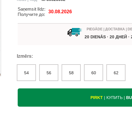
Saņemsit līdz:
30.08.2026
Получите до:
PIEGĀDE | ДОСТАВКА | D
20 DIENĀS · 20 ДНЕЙ ·
Izmērs:
54
56
58
60
62
PIRKT
| КУПИТЬ |
BU