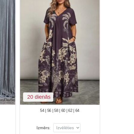
20 dienās
54 | 56 | 58 | 60 | 62 | 64
Izmērs: