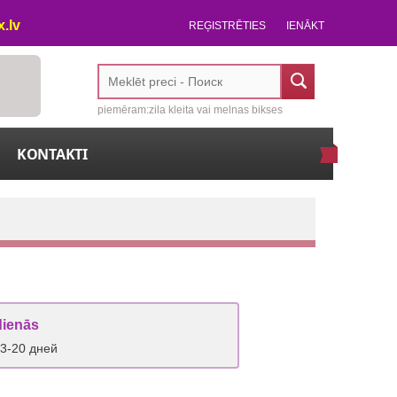
.lv
REĢISTRĒTIES
IENĀKT
piemēram:zila kleita vai melnas bikses
KONTAKTI
dienās
 3-20 дней