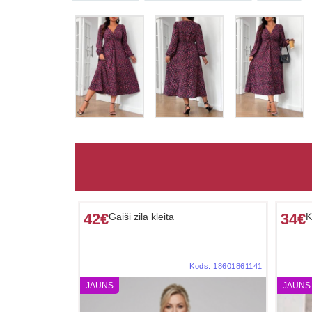
42€
34€
Gaiši zila kleita
K
Kods:
18601861141
JAUNS
JAUNS