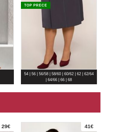
TOP PRECE
54 | 56 | 56/58 | 58/60 | 60/62 | 62 | 62/64
| 64/66 | 66 | 68
29€
41€