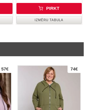
PIRKT
IZMĒRU TABULA
57€
74€