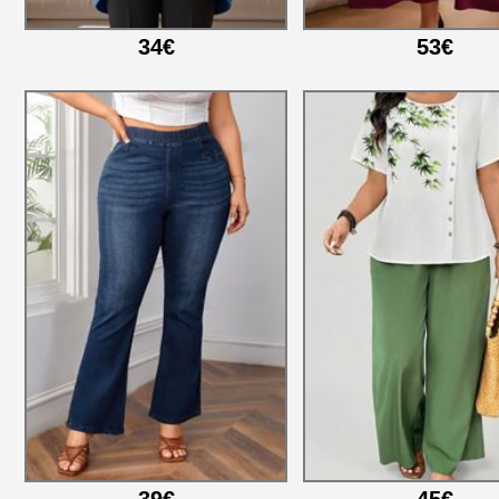
34€
53€