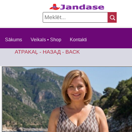
Sākums
Veikals • Shop
Kontakti
ATPAKAĻ - НАЗАД - BACK