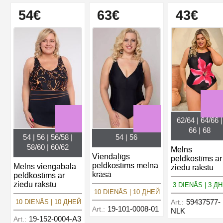
54€
63€
43€
62/64 | 64/66 |
66 | 68
54 | 56 | 56/58 |
54 | 56
58/60 | 60/62
Melns
Viendaļīgs
peldkostīms ar
peldkostīms melnā
Melns viengabala
ziedu rakstu
krāsā
peldkostīms ar
ziedu rakstu
3 DIENĀS | 3 Д
10 DIENĀS | 10 ДНЕЙ
59437577-
Art.:
10 DIENĀS | 10 ДНЕЙ
19-101-0008-01
Art.:
NLK
19-152-0004-A3
Art.: