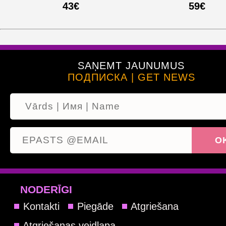
43€
59€
SAŅEMT JAUNUMUS
ПОДПИСКА | GET NEWS
NODERĪGI
Kontakti
Piegāde
Atgriešana
Atgriešanas veidlapa