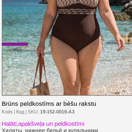
Brūns peldkostīms ar bēšu rakstu
Kods | Код | SKU:
19-152-0019-A3
Halāti,apakšveļa un peldkostīmi
Халаты, нижнее бельё и купальники