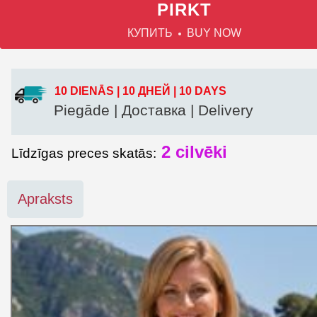
PIRKT
КУПИТЬ
BUY NOW
10 DIENĀS | 10 ДНЕЙ | 10 DAYS
Piegāde | Доставка | Delivery
2
cilvēki
Līdzīgas preces skatās:
Apraksts