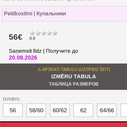
Peldkostīmi | Купальники
56€
0.0
Saņemsit līdz | Получите до
20.08.2026
⚠️ APSKATI TABULU (UZSPIED ŠEIT)
IZMĒRU TABULA
ТАБЛИЦА РАЗМЕРОВ
Izmērs:
56
58/60
60/62
62
64/66