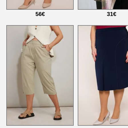
56€
31€