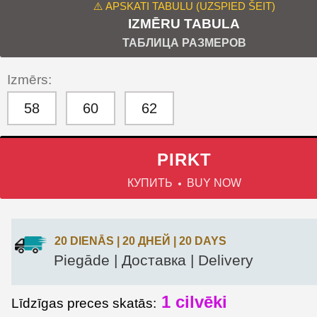
⚠️ APSKATI TABULU (UZSPIED ŠEIT)
IZMĒRU TABULA
ТАБЛИЦА РАЗМЕРОВ
Izmērs:
58
60
62
PIRKT
КУПИТЬ
BUY NOW
20 DIENĀS | 20 ДНЕЙ | 20 DAYS
Piegāde | Доставка | Delivery
1 cilvēki
Līdzīgas preces skatās: