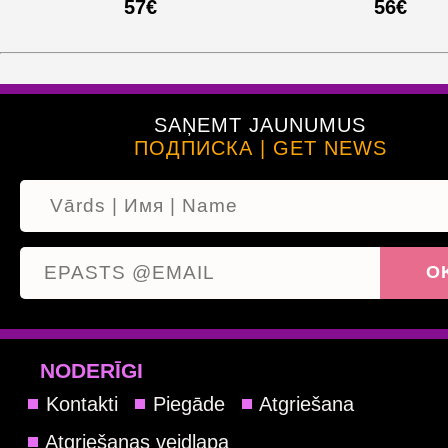
57€
56€
SAŅEMT JAUNUMUS
ПОДПИСКА | GET NEWS
NODERĪGI
Kontakti
Piegāde
Atgriešana
Atgriešanas veidlapa