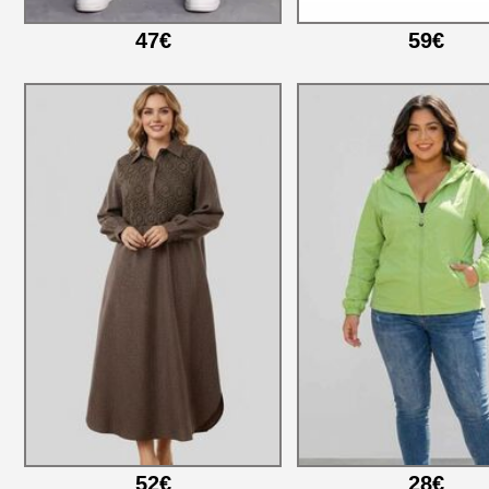
47€
59€
52€
28€