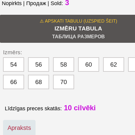
3
Nopirkts | Продаж | Sold:
⚠️ APSKATI TABULU (UZSPIED ŠEIT)
IZMĒRU TABULA
ТАБЛИЦА РАЗМЕРОВ
Izmērs:
54
56
58
60
62
66
68
70
10
cilvēki
Līdzīgas preces skatās:
Apraksts