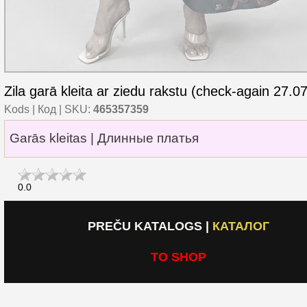
Zila garā kleita ar ziedu rakstu (check-again 27.07
Kods | Код | SKU:
465357359
Garās kleitas | Длинные платья
0.0
PREČU KATALOGS
|
КАТАЛОГ
TO SHOP