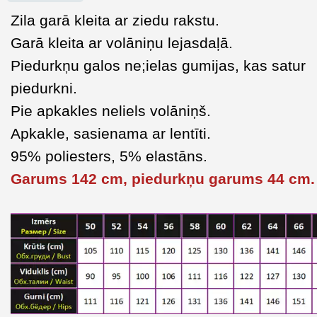
Zila garā kleita ar ziedu rakstu.
Garā kleita ar volāniņu lejasdaļā.
Piedurkņu galos ne;ielas gumijas, kas satur
piedurkni.
Pie apkakles neliels volāniņš.
Apkakle, sasienama ar lentīti.
95% poliesters, 5% elastāns.
Garums 142 cm, piedurkņu garums 44 cm.