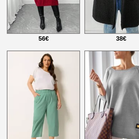
56€
38€