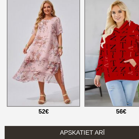
52€
56€
APSKATIET ARĪ