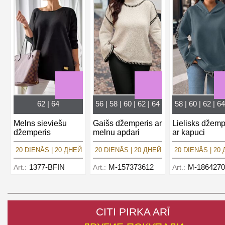
62 | 64
56 | 58 | 60 | 62 | 64
58 | 60 | 62 | 64
Melns sieviešu
Gaišs džemperis ar
Lielisks džemp
džemperis
melnu apdari
ar kapuci
20 DIENĀS | 20 ДНЕЙ
20 DIENĀS | 20 ДНЕЙ
20 DIENĀS | 20
1377-BFIN
M-157373612
M-1864270
Art.:
Art.:
Art.:
CITI PIRKA ARĪ