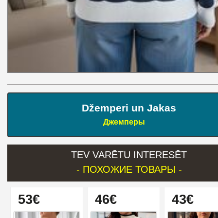
Džemperi un Jakas
Джемперы
TEV VARĒTU INTERESĒT
- ПОХОЖИЕ ТОВАРЫ -
53€
46€
43€