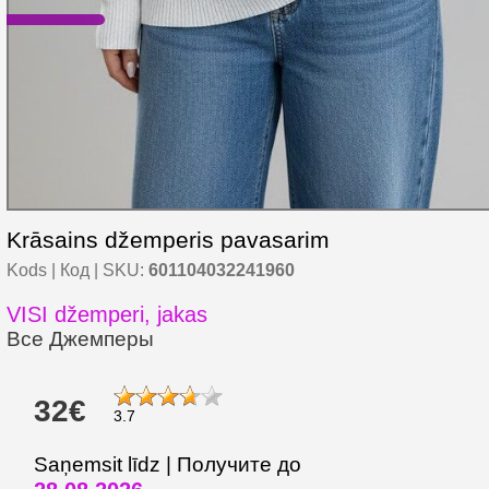
Krāsains džemperis pavasarim
Kods | Код | SKU:
601104032241960
VISI džemperi, jakas
Все Джемперы
32€
3.7
Saņemsit līdz | Получите до