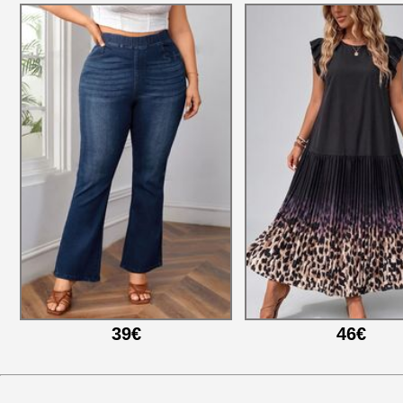
39€
46€