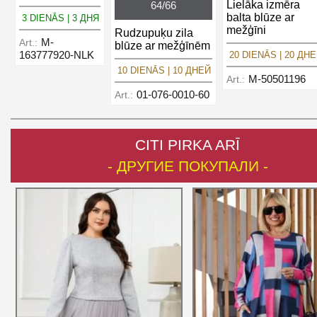
Lielāka izmēra
64/66
balta blūze ar
3 DIENĀS | 3 ДНЯ
mežģīni
Rudzupuķu zila
M-
Art.:
blūze ar mežģīnēm
163777920-NLK
20 DIENĀS | 20 ДН
10 DIENĀS | 10 ДНЕЙ
M-50501196
Art.:
01-076-0010-60
Art.:
CITI PIRKA ARĪ
- ДРУГИЕ ПОКУПАЛИ -