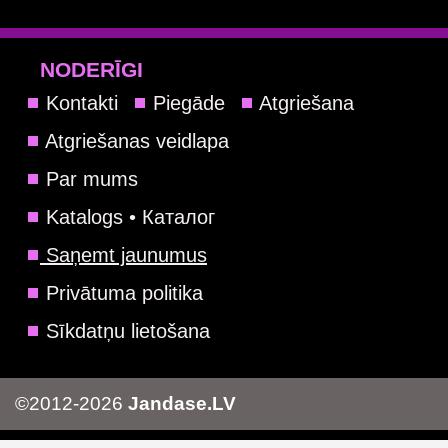
NODERĪGI
Kontakti
Piegāde
Atgriešana
Atgriešanas veidlapa
Par mums
Katalogs • Каталог
Saņemt jaunumus
Privātuma politika
Sīkdatņu lietošana
©2012-2026
Jandase.LV