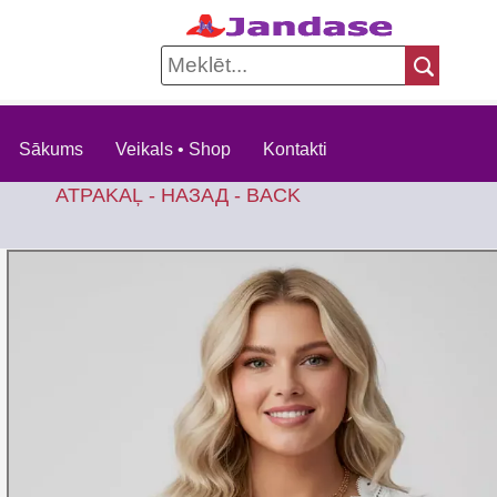
Sākums
Veikals • Shop
Kontakti
ATPAKAĻ - НАЗАД - BACK