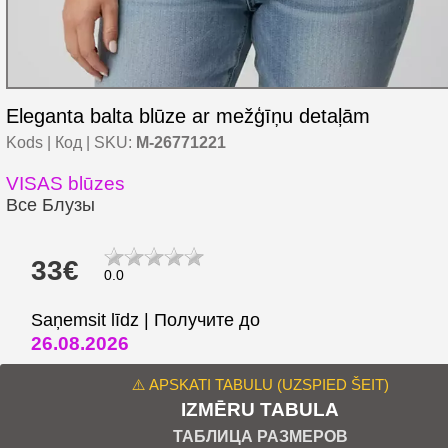
Eleganta balta blūze ar mežģīņu detaļām
Kods | Код | SKU:
M-26771221
VISAS blūzes
Все Блузы
33€
0.0
Saņemsit līdz | Получите до
26.08.2026
⚠️ APSKATI TABULU (UZSPIED ŠEIT)
IZMĒRU TABULA
ТАБЛИЦА РАЗМЕРОВ