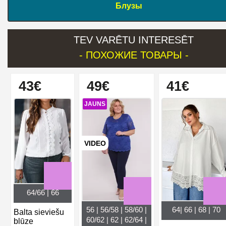
Блузы
TEV VARĒTU INTERESĒT
- ПОХОЖИЕ ТОВАРЫ -
43€
49€
41€
JAUNS
VIDEO
64/66 | 66
56 | 56/58 | 58/60 |
64| 66 | 68 | 70
Balta sieviešu
60/62 | 62 | 62/64 |
blūze