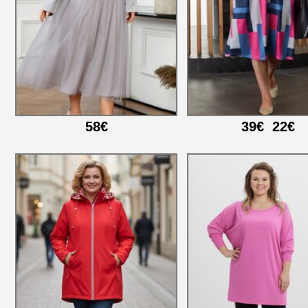
58€
39€
22€