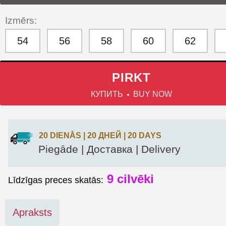
Izmērs:
54
56
58
60
62
PIRKT
КУПИТЬ
BUY NOW
20 DIENĀS | 20 ДНЕЙ | 20 DAYS
Piegāde | Доставка | Delivery
9
cilvēki
Līdzīgas preces skatās:
Apraksts