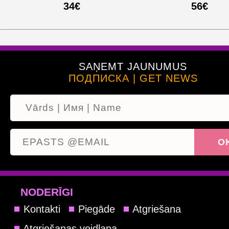
34€
56€
SAŅEMT JAUNUMUS
ПОДПИСКА | GET NEWS
NODERĪGI
Kontakti
Piegāde
Atgriešana
Atgriešanas veidlapa