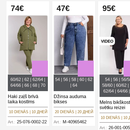
74€
47€
95€
VIDEO
60/62 | 62 | 62/64 |
54 | 56 | 58 | 60 | 62
54 | 56 | 56/5
64/66 | 66 | 68 | 70
| 64
58/60 | 60/62 | 
62/64 | 64/66 
Haki zaļš brīvā
Džinsa auduma
laika kostīms
bikses
Melns bikškos
svētku reizei
10 DIENĀS | 10 ДНЕЙ
20 DIENĀS | 20 ДНЕЙ
10 DIENĀS | 10
25-076-0002-22
M-40965462
Art.:
Art.:
26-001-005
Art.: