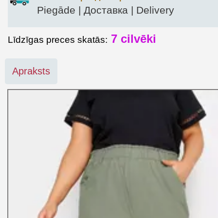
Piegāde | Доставка | Delivery
7
cilvēki
Līdzīgas preces skatās:
Apraksts