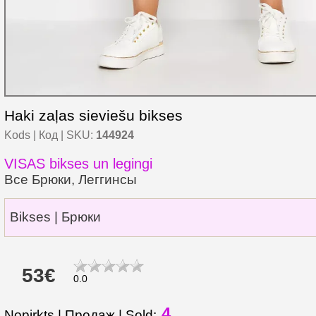
Haki zaļas sieviešu bikses
Kods | Код | SKU:
144924
VISAS bikses un legingi
Все Брюки, Леггинсы
Bikses | Брюки
53€
0.0
4
Nopirkts | Продаж | Sold: