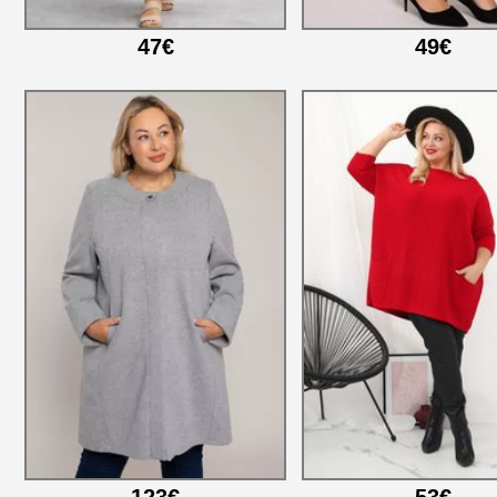
47€
49€