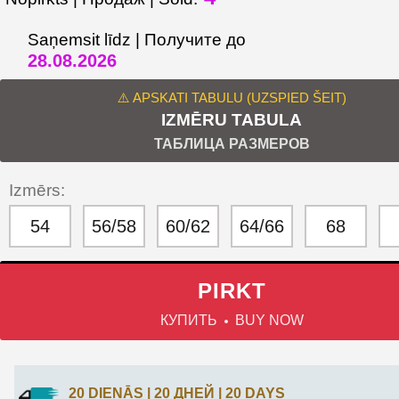
Saņemsit līdz | Получите до
28.08.2026
⚠️ APSKATI TABULU (UZSPIED ŠEIT)
IZMĒRU TABULA
ТАБЛИЦА РАЗМЕРОВ
Izmērs:
54
56/58
60/62
64/66
68
PIRKT
КУПИТЬ
BUY NOW
20 DIENĀS | 20 ДНЕЙ | 20 DAYS