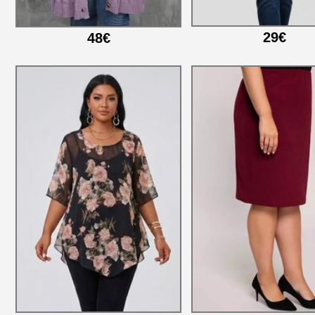
29€
48€