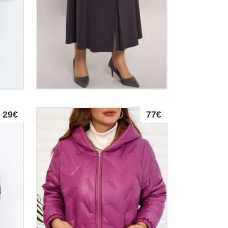
29€
77€