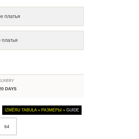
ые платья
е платья
ELIVERY
 20 DAYS
IZMĒRU TABULA » РАЗМЕРЫ »
GUIDE
64