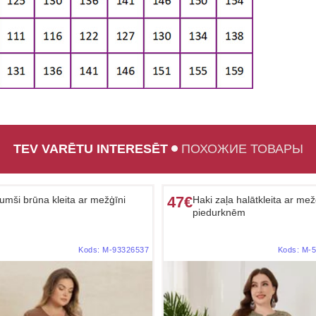
TEV VARĒTU INTERESĒT
ПОХОЖИЕ ТОВАРЫ
47€
umši brūna kleita ar mežģīni
Haki zaļa halātkleita ar me
piedurknēm
Kods:
M-93326537
Kods:
M-5