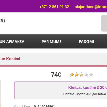
+371 2 861 91 32
siajandase@inbox
RS)
 UN APMAKSA
PAR MUMS
PADOMI
 un Kostīmi
74€
Kleitas, kostīmi 3-20 
Платья, костюмы: доставка
Kods | Код:
M-145014861