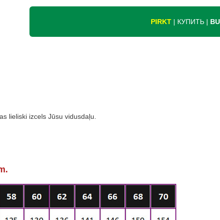
PIRKT
| КУПИТЬ |
BU
s lieliski izcels Jūsu vidusdaļu.
m.