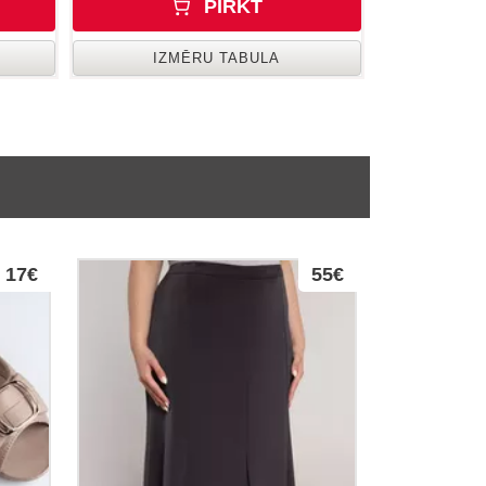
PIRKT
IZMĒRU TABULA
17€
55€