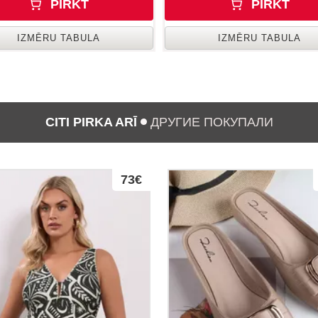
PIRKT
PIRKT
IZMĒRU TABULA
IZMĒRU TABULA
CITI PIRKA ARĪ
ДРУГИЕ ПОКУПАЛИ
73€