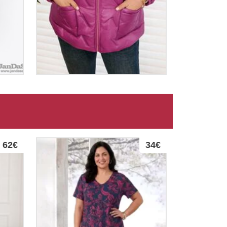
62€
34€