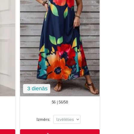
3 dienās
56 | 56/58
Izmērs: