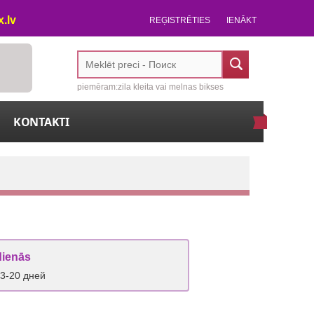
.lv
REĢISTRĒTIES
IENĀKT
piemēram:zila kleita vai melnas bikses
KONTAKTI
dienās
 3-20 дней