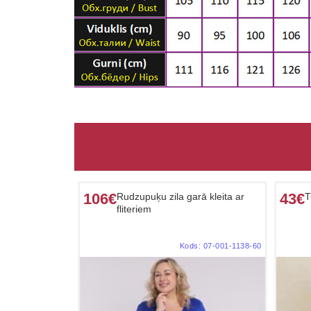
106€
43€
Rudzupuķu zila garā kleita ar
T
fliteriem
Kods:
07-001-1138-60