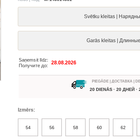
Svētku kleitas | Нарядн
Garās kleitas | Длинны
Saņemsit līdz:
28.08.2026
Получите до:
PIEGĀDE | ДОСТАВКА | D
20 DIENĀS · 20 ДНЕЙ ·
Izmērs:
54
56
58
60
62