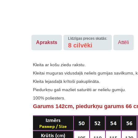
Līdzīgas preces skatās:
Apraksts
Attēli
8
cilvēki
Kleita ar košu ziedu rakstu.
Kleitai muguras vidusdaļā neliels gumijas savilkums, ka
Kleita lejasdaļā krītoši pakuplināta.
Piedurkņu gali mazliet saturēti ar nelielu gumiju.
100% poliesters.
Garums 142cm, piedurkņu garums 66 c