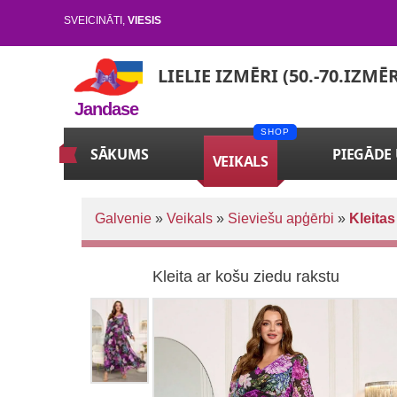
SVEICINĀTI
,
VIESIS
LIELIE IZMĒRI (50.-70.IZMĒ
Jandase
SĀKUMS
PIEGĀDE
VEIKALS
Galvenie
»
Veikals
»
Sieviešu apģērbi
»
Kleitas
Kleita ar košu ziedu rakstu