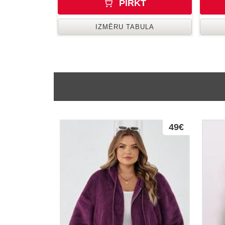
PIRKT
IZMĒRU TABULA
49€