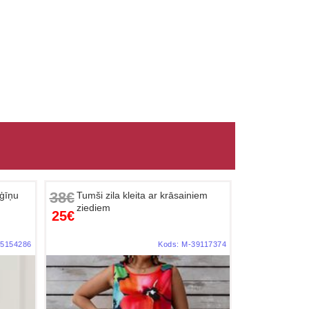
38€
žģīņu
Tumši zila kleita ar krāsainiem
ziediem
25€
5154286
Kods:
M-39117374