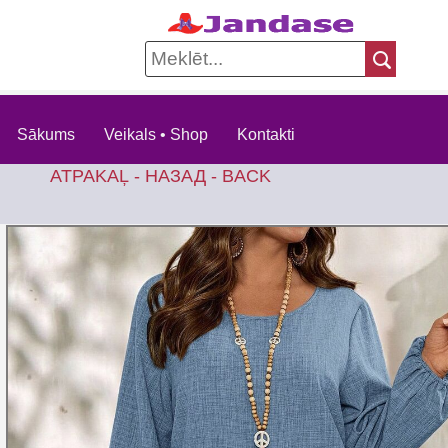
Sākums
Veikals • Shop
Kontakti
ATPAKAĻ - НАЗАД - BACK