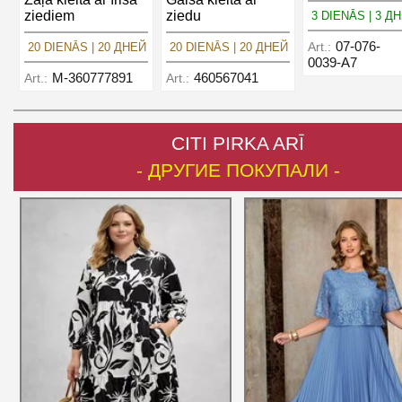
ziediem
ziedu
3 DIENĀS | 3 Д
07-076-
Art.:
20 DIENĀS | 20 ДНЕЙ
20 DIENĀS | 20 ДНЕЙ
0039-A7
M-360777891
460567041
Art.:
Art.:
CITI PIRKA ARĪ
- ДРУГИЕ ПОКУПАЛИ -