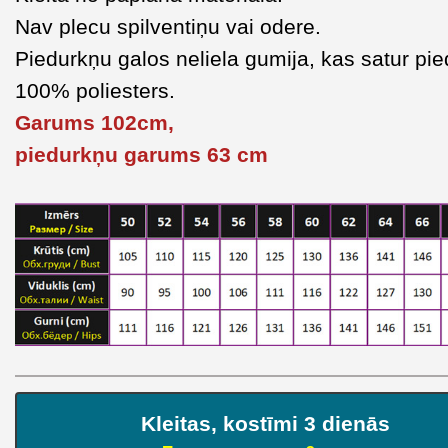
Nav plecu spilventiņu vai odere.
Piedurkņu galos neliela gumija, kas satur pie
100% poliesters.
Garums 102cm,
piedurkņu garums 63 cm
Kleitas, kostīmi 3 dienās