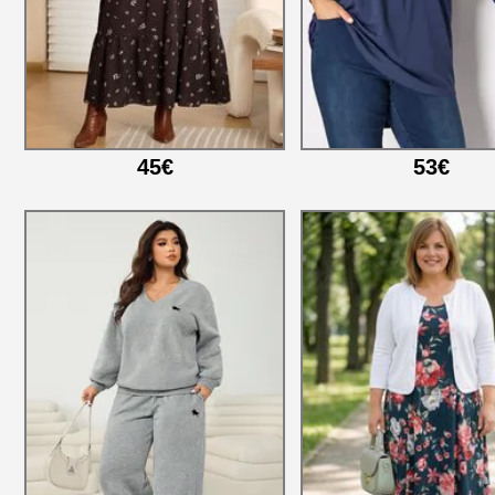
45€
53€