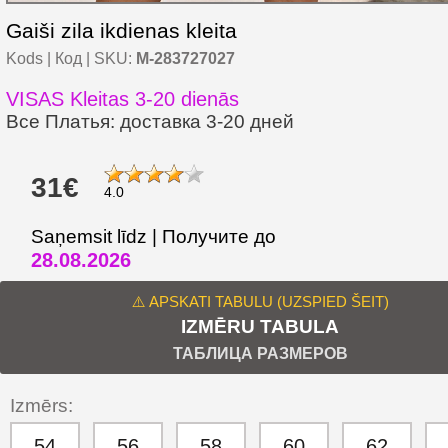
Gaiši zila ikdienas kleita
Kods | Код | SKU:
M-283727027
VISAS Kleitas 3-20 dienās
Все Платья: доставка 3-20 дней
31€
4.0
Saņemsit līdz | Получите до
28.08.2026
⚠️ APSKATI TABULU (UZSPIED ŠEIT)
IZMĒRU TABULA
ТАБЛИЦА РАЗМЕРОВ
Izmērs:
54
56
58
60
62