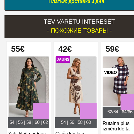
Платья: доставка 3 дня
TEV VARĒTU INTERESĒT
- ПОХОЖИЕ ТОВАРЫ -
55€
42€
59€
JAUNS
VIDEO
62/64 | 64/66
54 | 56 | 58 | 60 | 62
54 | 56 | 58 | 60
Rūtaina plus
izmēru kleita
Zaļa kleita ar īrisa
Gaiša kleita ar