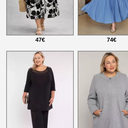
47€
74€