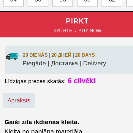
PIRKT
КУПИТЬ
BUY NOW
20 DIENĀS | 20 ДНЕЙ | 20 DAYS
Piegāde | Доставка | Delivery
6
cilvēki
Līdzīgas preces skatās:
Apraksts
Gaiši zila ikdienas kleita.
Kleita no paplāna materiāla.