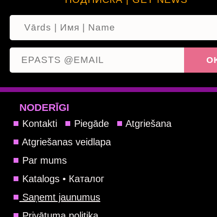
NODERĪGI
Kontakti
Piegāde
Atgriešana
Atgriešanas veidlapa
Par mums
Katalogs • Каталог
Saņemt jaunumus
Privātuma politika