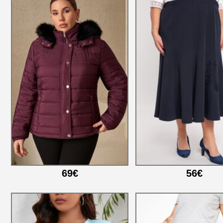
69€
56€