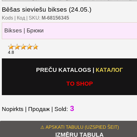
Bēšas sieviešu bikses (24.05.)
Kods | Код | SKU:
M-68156345
Bikses | Брюки
4.8
PREČU KATALOGS
|
КАТАЛОГ
TO SHOP
3
Nopirkts | Продаж | Sold:
⚠️ APSKATI TABULU (UZSPIED ŠEIT)
IZMĒRU TABULA