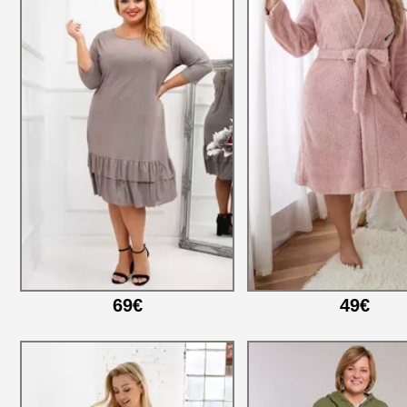
69€
49€