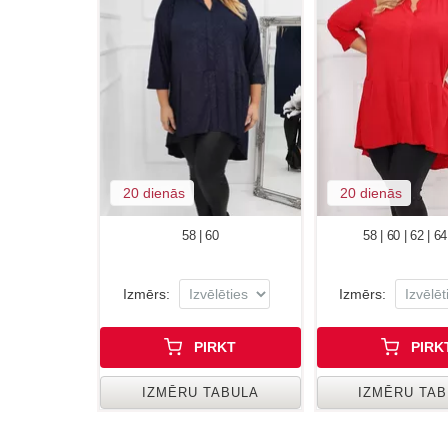
20 dienās
20 dienās
58 | 60
58 | 60 | 62 | 64
Izmērs:
Izmērs:
PIRKT
PIRK
IZMĒRU TABULA
IZMĒRU TA