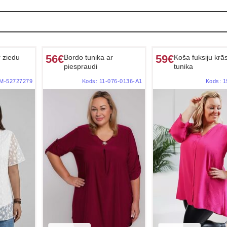
56€
59€
r ziedu
Bordo tunika ar
Koša fuksiju krā
piespraudi
tunika
M-52727279
Kods:
11-076-0136-A1
Kods:
1