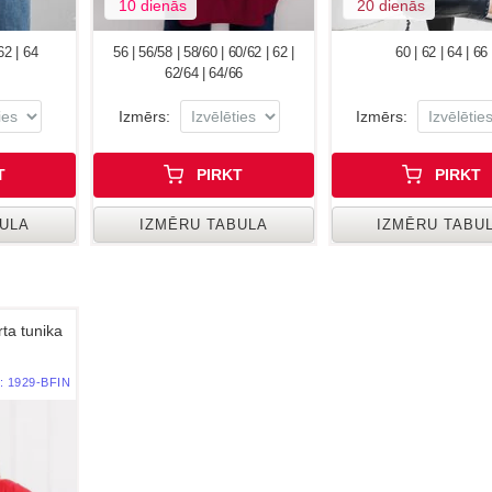
10 dienās
20 dienās
 62 | 64
56 | 56/58 | 58/60 | 60/62 | 62 |
60 | 62 | 64 | 66
62/64 | 64/66
Izmērs:
Izmērs:
T
PIRKT
PIRKT
BULA
IZMĒRU TABULA
IZMĒRU TABU
ta tunika
:
1929-BFIN