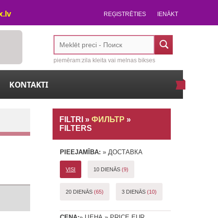
.lv
REĢISTRĒTIES
IENĀKT
piemēram:zila kleita vai melnas bikses
KONTAKTI
FILTRI »
ФИЛЬТР
»
FILTERS
PIEEJAMĪBA:
CENA: