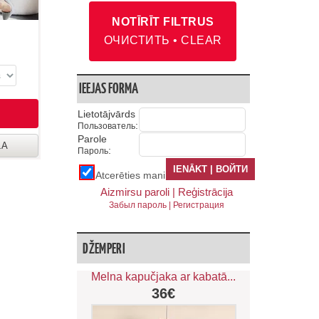
NOTĪRĪT FILTRUS
ОЧИСТИТЬ • CLEAR
IEEJAS FORMA
Lietotājvārds
:
Пользователь
Parole
LA
:
Пароль
Atcerēties mani
Aizmirsu paroli |
Reģistrācija
Забыл пароль |
Регистрация
DŽEMPERI
Melna kapučjaka ar kabatā...
36€