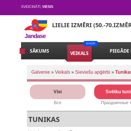
SVEICINĀTI
,
VIESIS
LIELIE IZMĒRI (50.-70.IZMĒ
Jandase
SĀKUMS
PIEGĀDE
VEIKALS
Galvenie
»
Veikals
»
Sieviešu apģērbi
»
Tunika
Visi
Svētku tun
Все
Праздничные 
TUNIKAS