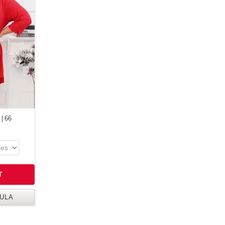
 | 66
T
BULA