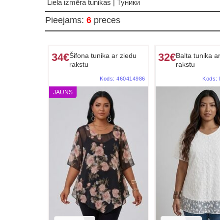
Liela izmēra tunikas | Туники
Pieejams
:
6
preces
34€
32€
Šifona tunika ar ziedu
Balta tunika a
rakstu
rakstu
Kods:
460414986
Kods:
JAUNS