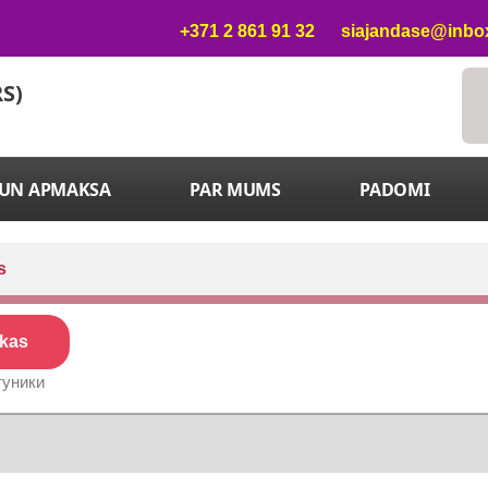
+371 2 861 91 32
siajandase@inbox
RS)
 UN APMAKSA
PAR MUMS
PADOMI
s
ikas
туники