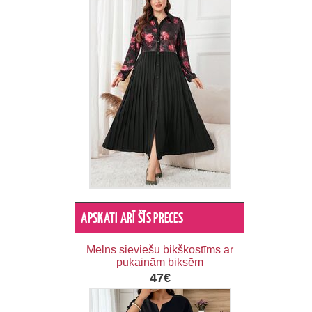
APSKATI ARĪ ŠĪS PRECES
Melns sieviešu bikškostīms ar
puķainām biksēm
47€