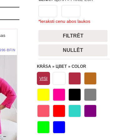
*Ieraksti cenu abos laukos
sas
FILTRĒT
NULLĒT
996-BFIN
KRĀSA » ЦВЕТ » COLOR