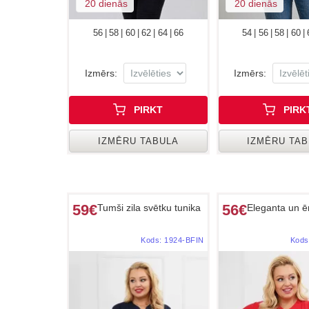
20 dienās
20 dienās
56 | 58 | 60 | 62 | 64 | 66
54 | 56 | 58 | 60 |
Izmērs:
Izmērs:
PIRKT
PIRK
IZMĒRU TABULA
IZMĒRU TA
59€
56€
Tumši zila svētku tunika
Eleganta un ēr
Kods:
1924-BFIN
Kods