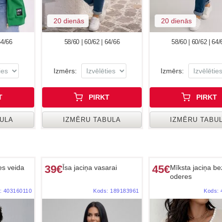
20 dienās
20 dienās
64/66
58/60 | 60/62 | 64/66
58/60 | 60/62 | 64/
Izmērs:
Izmērs:
T
PIRKT
PIRKT
BULA
IZMĒRU TABULA
IZMĒRU TABU
39€
45€
es veida
Īsa jaciņa vasarai
Mīksta jaciņa be
oderes
:
403160110
Kods:
189183961
Kods: