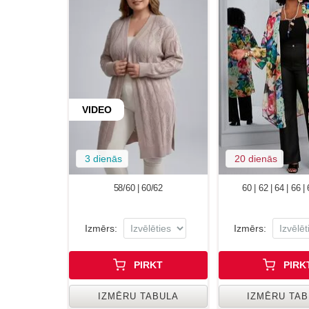
VIDEO
3 dienās
20 dienās
58/60 | 60/62
60 | 62 | 64 | 66 |
Izmērs:
Izmērs:
PIRKT
PIRK
IZMĒRU TABULA
IZMĒRU TA