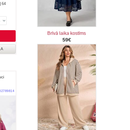
 | 64
Brīvā laika kostīms
59€
LA
uci
02789814