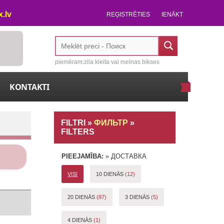
.lv
REĢISTRĒTIES
IENĀKT
piemēram:zila kleita vai melnas bikses
KONTAKTI
FILTRI »
ФИЛЬТР
»
FILTERS
PIEEJAMĪBA: