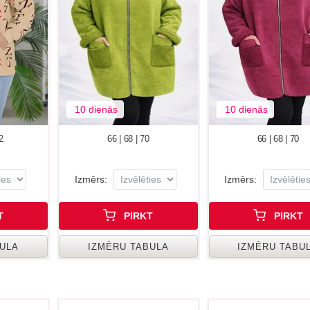
10 dienās
10 dienās
2
66 | 68 | 70
66 | 68 | 70
Izmērs:
Izmērs:
T
PIRKT
PIRKT
BULA
IZMĒRU TABULA
IZMĒRU TABU