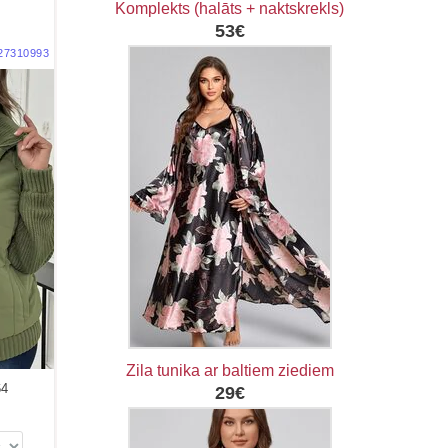
m
Komplekts (halāts + naktskrekls)
53€
27310993
Zila tunika ar baltiem ziediem
64
29€