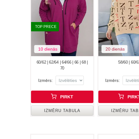
TOP PRECE
10 dienās
20 dienās
60/62 | 62/64 | 64/66 | 66 | 68 |
58/60 | 60/6
70
Izmērs:
Izmērs:
PIRKT
PIRK
IZMĒRU TABULA
IZMĒRU TA