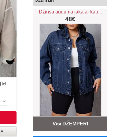
Džinsa auduma jaka ar kab...
48€
 | 64
Visi DŽEMPERI
LA