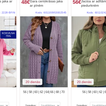
48€
56€
 jaka ar
Gara ceriņkrāsas jaka
Jaciņa ar adītā
ar pīnēm
piedurknēm
:
2228-BFIN
Kods:
601100953002545
Kods:
6011024
KOKVILNA
75%
20 dienās
20 dienās
56 | 58 | 60 | 62 | 64| 66 | 68 | 70
56 | 58 | 60 | 62 | 
Izmērs:
Izmērs: