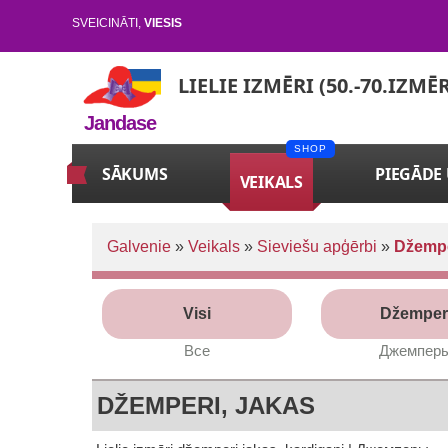
SVEICINĀTI
,
VIESIS
LIELIE IZMĒRI (50.-70.IZMĒ
Jandase
SĀKUMS
PIEGĀDE
VEIKALS
Galvenie
»
Veikals
»
Sieviešu apģērbi
»
Džempe
Visi
Džemper
Все
Джемпер
DŽEMPERI, JAKAS