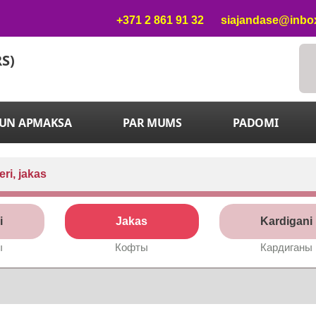
+371 2 861 91 32
siajandase@inbox
RS)
 UN APMAKSA
PAR MUMS
PADOMI
ri, jakas
i
Jakas
Kardigani
ы
Кофты
Кардиганы