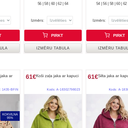
56 | 58 | 60 | 62 | 64
54 | 56 | 58 | 60 | 62
Izmērs:
Izmērs:
T
PIRKT
PIRKT
BULA
IZMĒRU TABULA
IZMĒRU TABU
61€
61€
jaka ar
Koši zaļa jaka ar kapuci
Silta jaka ar kap
:
1435-BFIN
Kods:
A-18302798023
Kods:
A-183
KOKVILNA
95%