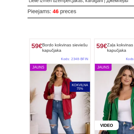
Lielie izmēri džemperi,jakas, kardigani | Джемперы
Pieejams
:
46
preces
59€
59€
Bordo kokvinas sieviešu
Zaļa kokvinas 
kapučjaka
kapučjaka
Kods:
2348-BFIN
Kods
JAUNS
JAUNS
KOKVILNA
75%
VIDEO