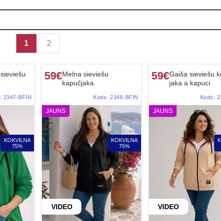
1
2
59€
59€
sieviešu
Melna sieviešu
Gaiša sieviešu k
kapučjaka
jaka a kapuci
:
2347-BFIN
Kods:
2346-BFIN
Kods:
2
JAUNS
JAUNS
KOKVILNA
KOKVILNA
K
75%
75%
VIDEO
VIDEO