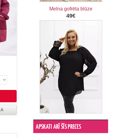
Melna gofrēta blūze
49€
LA
APSKATI ARĪ ŠĪS PRECES