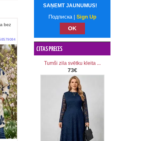
SAŅEMT JAUNUMUS!
Подписка |
Sign Up
ņa bez
58579084
CITAS PRECES
Tumši zila svētku kleita ...
73€