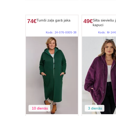
74€
49€
Tumši zaļa garā jaka
Silta sieviešu 
kapuci
Kods:
24-076-0005-38
Kods:
M-144
10 dienās
3 dienās