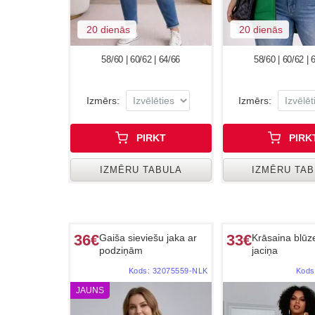
20 dienās
20 dienās
58/60 | 60/62 | 64/66
58/60 | 60/62 | 
Izmērs:
Izmērs:
PIRKT
PIRK
IZMĒRU TABULA
IZMĒRU TA
36€
33€
Gaiša sieviešu jaka ar
Krāsaina blūz
podziņām
jaciņa
Kods:
32075559-NLK
Kods
JAUNS