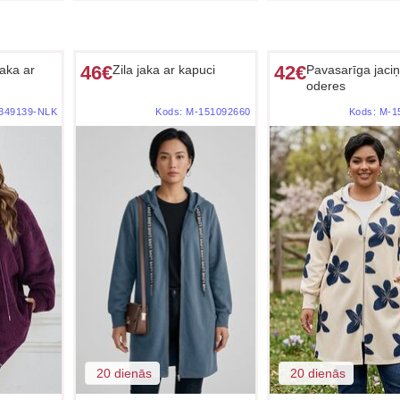
46€
42€
jaka ar
Zila jaka ar kapuci
Pavasarīga jaci
oderes
349139-NLK
Kods:
M-151092660
Kods:
M-1
20 dienās
20 dienās