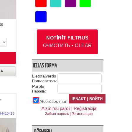
66
NOTĪRĪT FILTRUS
ОЧИСТИТЬ • CLEAR
IEEJAS FORMA
LA
Lietotājvārds
:
Пользователь
Parole
:
Пароль
z
Atcerēties mani
Aizmirsu paroli |
Reģistrācija
Забыл пароль |
Регистрация
44410413
DŽEMPERI