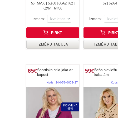
56 | 56/58 | 58/60 | 60/62 | 62 |
62 | 62/64
62/64 | 64/66
Izmērs:
Izmērs:
PIRKT
PIRK
IZMĒRU TABULA
IZMĒRU TA
65€
59€
Sportiska stila jaka ar
Bēša sieviešu 
kapuci
kabatām
Kods:
24-076-0002-27
Kods
KOKVILNA
95%