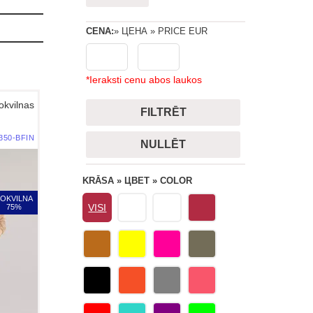
CENA:
*Ieraksti cenu abos laukos
okvilnas
FILTRĒT
350-BFIN
NULLĒT
KRĀSA » ЦВЕТ » COLOR
OKVILNA
75%